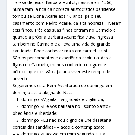
Teresa de Jesus. Bárbara Avrillot, nascida em 1566,
numa família rica da nobreza aristocrática parisiense,
tornou-se Dona Acarie aos 16 anos, pelo seu
casamento com Pedro Acarie, da alta nobreza. Tiveram
seis filhos. Três das suas filhas entram no Carmelo e
quando a própria Bárbara Acarie fica viúva ingressa
também no Carmelo e aí leva uma vida de grande
santidade. Pode conhecer mais em carmelitas.pt.
São os pensamentos e experiência espiritual desta
figura do Carmelo, menos conhecida do grande
público, que nos vão ajudar a viver este tempo de
advento.
Seguiremos esta Bem-Aventurada de domingo em
domingo até à alegria do Natal:
– 1º domingo: «Vigiai!» – virgindade e vigilância;
– 2º domingo: «Ele vos batizará no Espírito Santo» –
obediência e liberdade;
– 3º domingo: «Eu não sou digno de Lhe desatar a
correia das sandálias» – ação e contemplação;
– 4º domingo: «Faça-se em mim segundo a tua