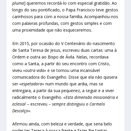
pluma
] queremos recordá-lo com especial gratidão. Ao
longo do seu pontificado, o Papa Francisco teve gestos
carinhosos para com a nossa família. Acompanhou-nos
com palavras profundas, com gestos simples e com
uma proximidade que não esqueceremos.
Em 2015, por ocasião do V Centenário do nascimento
de Santa Teresa de Jesus, escreveu duas cartas: uma à
Ordem e outra ao Bispo de Ávila. Nelas, recordava
como a Santa, a partir do seu encontro com Cristo,
viveu
«outra vida»
e se tornou uma incansável
comunicadora do Evangelho. Disse que ela não quisera
ser
«espetadora»
num mundo que ardia, mas se
entregara, a partir da sua pequenez, a seguir e a viver
radicalmente o Evangelho.
«Esta dimensão missionária e
eclesial
– escreveu –
sempre distinguiu o Carmelo
Descalço
».
Afirmou ainda, com beleza e verdade, que seria belo
poder ter Teresa à nossa frente e fazer-lhe tantas