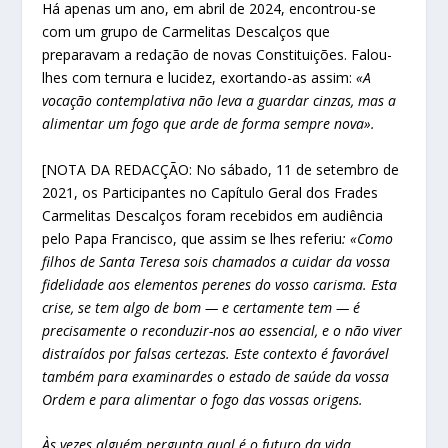
Há apenas um ano, em abril de 2024, encontrou-se
com um grupo de Carmelitas Descalços que
preparavam a redação de novas Constituições. Falou-
lhes com ternura e lucidez, exortando-as assim:
«A
vocação contemplativa não leva a guardar cinzas, mas a
alimentar um fogo que arde de forma sempre nova».
[NOTA DA REDACÇÃO: No sábado, 11 de setembro de
2021, os Participantes no Capítulo Geral dos Frades
Carmelitas Descalços foram recebidos em audiência
pelo Papa Francisco, que assim se lhes referiu
: «Como
filhos de Santa Teresa sois chamados a cuidar da vossa
fidelidade aos elementos perenes do vosso carisma. Esta
crise, se tem algo de bom — e certamente tem — é
precisamente o reconduzir-nos ao essencial, e o não viver
distraídos por falsas certezas. Este contexto é favorável
também para examinardes o estado de saúde da vossa
Ordem e para alimentar o fogo das vossas origens.
Às vezes alguém pergunta qual é o futuro da vida