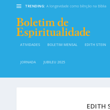
TRENDING:
A longevidade como bênção na Bíblia
ATIVIDADES
BOLETIM MENSAL
EDITH STEIN
JORNADA
JUBILEU 2025
EDITH 