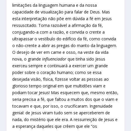
limitações da linguagem humana e da nossa
capacidade de visualização para falar de Deus. Mas
esta interpretação não põe em dúvida a fé em Jesus
ressuscitado. Torna razoável a afirmação da fé,
conjugando-a com a razão, e convida o crente a
ultrapassar o vestíbulo do edifício da fé, como convida
o não-crente a abrir as pregas do manto da linguagem.
O desejo de ver em carne e osso, na veste da vida
nova, o grande
influenciador
que tinha sido Jesus
exerceu sempre e continuará a exercer um grande
poder sobre o coração humano; como se essa
desejada visão, física, fizesse voltar as pessoas ao
glorioso tempo original em que multidões viam e
podiam tocar Jesus! Mas esquecem que, mesmo então,
seria precisa a fé, que faltou a muitos dos que o viam e
tocavam e que, por isso, o crucificaram. Ingenuidade
genial: de Jesus viram tudo sem se aperceberem de
nada, do mistério que ele era. A ressurreição de Jesus e
a esperança daqueles que crêem que ele “os