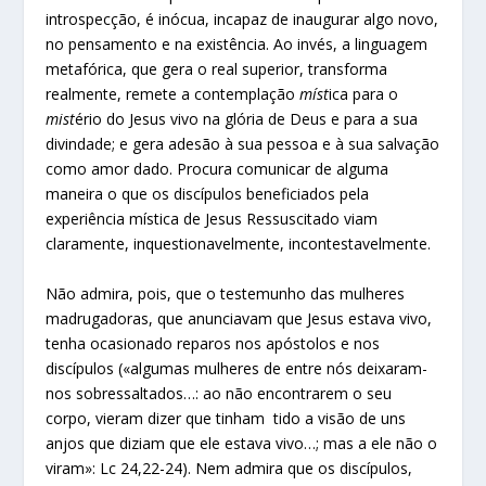
introspecção, é inócua, incapaz de inaugurar algo novo,
no pensamento e na existência. Ao invés, a linguagem
metafórica, que gera o real superior, transforma
realmente, remete a contemplação
míst
ica para o
mist
ério do Jesus vivo na glória de Deus e para a sua
divindade; e gera adesão à sua pessoa e à sua salvação
como amor dado. Procura comunicar de alguma
maneira o que os discípulos beneficiados pela
experiência mística de Jesus Ressuscitado viam
claramente, inquestionavelmente, incontestavelmente.
Não admira, pois, que o testemunho das mulheres
madrugadoras, que anunciavam que Jesus estava vivo,
tenha ocasionado reparos nos apóstolos e nos
discípulos («algumas mulheres de entre nós deixaram-
nos sobressaltados…: ao não encontrarem o seu
corpo, vieram dizer que tinham tido a visão de uns
anjos que diziam que ele estava vivo…; mas a ele não o
viram»: Lc 24,22-24). Nem admira que os discípulos,