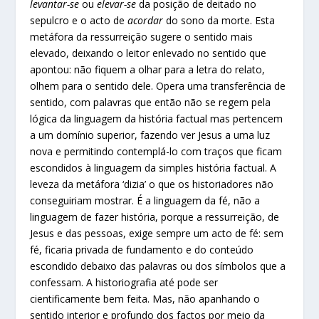
levantar-se
ou
elevar-se
da posição de deitado no
sepulcro e o acto de
acordar
do sono da morte. Esta
metáfora da ressurreição sugere o sentido mais
elevado, deixando o leitor enlevado no sentido que
apontou: não fiquem a olhar para a letra do relato,
olhem para o sentido dele. Opera uma transferência de
sentido, com palavras que então não se regem pela
lógica da linguagem da história factual mas pertencem
a um domínio superior, fazendo ver Jesus a uma luz
nova e permitindo contemplá-lo com traços que ficam
escondidos à linguagem da simples história factual. A
leveza da metáfora ‘dizia’ o que os historiadores não
conseguiriam mostrar. É a linguagem da fé, não a
linguagem de fazer história, porque a ressurreição, de
Jesus e das pessoas, exige sempre um acto de fé: sem
fé, ficaria privada de fundamento e do conteúdo
escondido debaixo das palavras ou dos símbolos que a
confessam. A historiografia até pode ser
cientificamente bem feita. Mas, não apanhando o
sentido interior e profundo dos factos por meio da