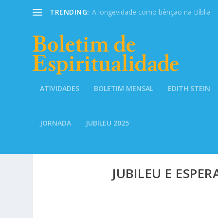
TRENDING:
A longevidade como bênção na Bíblia
ATIVIDADES
BOLETIM MENSAL
EDITH STEIN
JORNADA
JUBILEU 2025
JUBILEU E ESPE